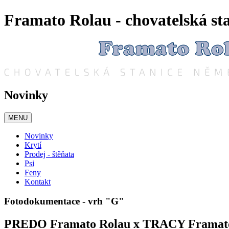
Framato Rolau - chovatelská s
Novinky
MENU
Novinky
Krytí
Prodej - štěňata
Psi
Feny
Kontakt
Fotodokumentace - vrh "G"
PREDO Framato Rolau x TRACY Framat