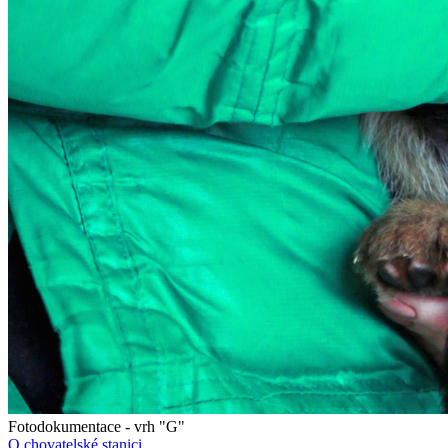
Fotodokumentace - vrh "G"
O chovatelské stanici