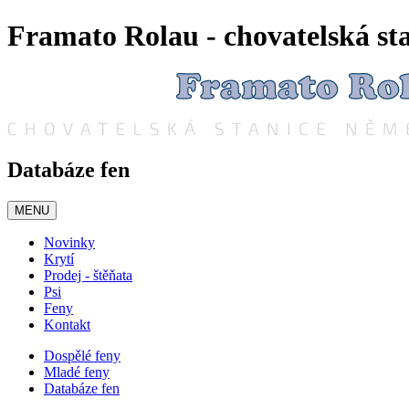
Framato Rolau - chovatelská s
Databáze fen
MENU
Novinky
Krytí
Prodej - štěňata
Psi
Feny
Kontakt
Dospělé feny
Mladé feny
Databáze fen