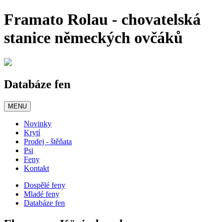
Framato Rolau - chovatelská
stanice německých ovčáků
Databáze fen
MENU
Novinky
Krytí
Prodej - štěňata
Psi
Feny
Kontakt
Dospělé feny
Mladé feny
Databáze fen