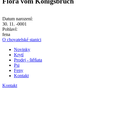
Flora
vom Königsbruch
Datum narození:
30. 11. -0001
Pohlaví:
fena
O chovatelské stanici
Novinky
Krytí
Prodej - štěňata
Psi
Feny
Kontakt
Kontakt