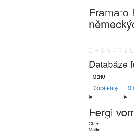
Framato R
německý
Databáze f
MENU
Dospělé feny
Mla
Fergi
vom
Otec:
Matka: