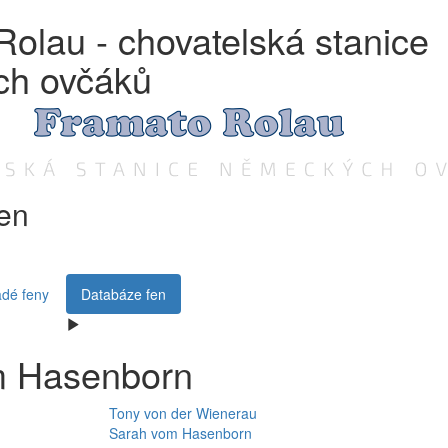
olau - chovatelská stanice
ch ovčáků
en
dé feny
Databáze fen
 Hasenborn
Tony
von der Wienerau
Sarah
vom Hasenborn