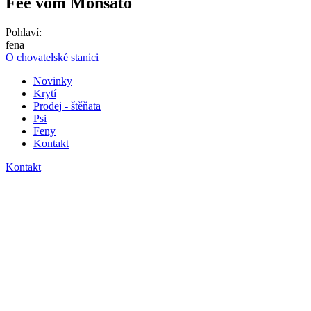
Fee
vom Monsato
Pohlaví:
fena
O chovatelské stanici
Novinky
Krytí
Prodej - štěňata
Psi
Feny
Kontakt
Kontakt