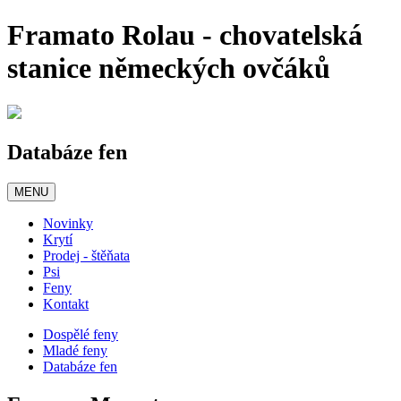
Framato Rolau - chovatelská
stanice německých ovčáků
Databáze fen
MENU
Novinky
Krytí
Prodej - štěňata
Psi
Feny
Kontakt
Dospělé feny
Mladé feny
Databáze fen