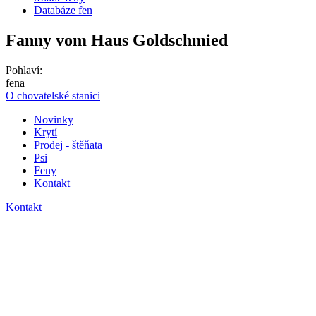
Databáze fen
Fanny
vom Haus Goldschmied
Pohlaví:
fena
O chovatelské stanici
Novinky
Krytí
Prodej - štěňata
Psi
Feny
Kontakt
Kontakt