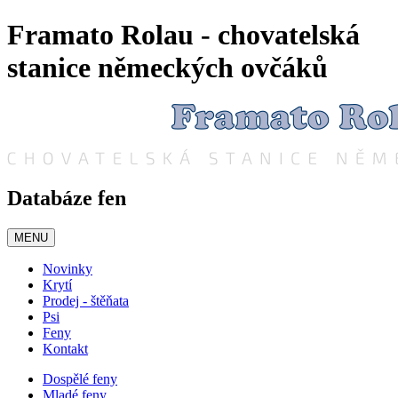
Framato Rolau - chovatelská
stanice německých ovčáků
Databáze fen
MENU
Novinky
Krytí
Prodej - štěňata
Psi
Feny
Kontakt
Dospělé feny
Mladé feny